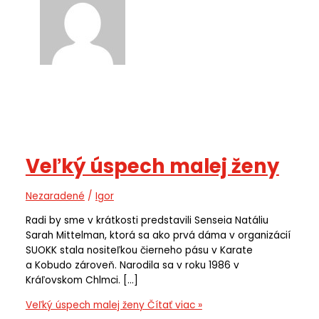
Veľký úspech malej ženy
Nezaradené
/
Igor
Radi by sme v krátkosti predstavili Senseia Natáliu
Sarah Mittelman, ktorá sa ako prvá dáma v organizácií
SUOKK stala nositeľkou čierneho pásu v Karate
a Kobudo zároveň. Narodila sa v roku 1986 v
Kráľovskom Chlmci. […]
Veľký úspech malej ženy
Čítať viac »