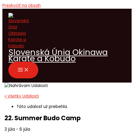
Preskočiť na obsah
Slovenská Únia Okinawa
Karate a Kobudo
« Všetky Udalosti
Táto udalosť už prebehla.
22. Summer Budo Camp
3 júla
-
6 júla