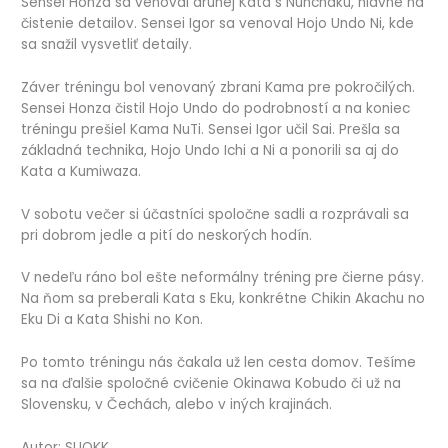
Sensei Honza sa venoval druhej Kata s Nunchaku, hlavne na
čistenie detailov. Sensei Igor sa venoval Hojo Undo Ni, kde
sa snažil vysvetliť detaily.
Záver tréningu bol venovaný zbrani Kama pre pokročilých.
Sensei Honza čistil Hojo Undo do podrobností a na koniec
tréningu prešiel Kama NuTi. Sensei Igor učil Sai. Prešla sa
základná technika, Hojo Undo Ichi a Ni a ponorili sa aj do
Kata a Kumiwaza.
V sobotu večer si účastníci spoločne sadli a rozprávali sa
pri dobrom jedle a pití do neskorých hodín.
V nedeľu ráno bol ešte neformálny tréning pre čierne pásy.
Na ňom sa preberali Kata s Eku, konkrétne Chikin Akachu no
Eku Di a Kata Shishi no Kon.
Po tomto tréningu nás čakala už len cesta domov. Tešíme
sa na ďalšie spoločné cvičenie Okinawa Kobudo či už na
Slovensku, v Čechách, alebo v iných krajinách.
Autor: SUOKK