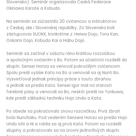
Slovensko). Seminár organizovala Česká Federace
Okinawa Karate a Kobudo.
Na seminári sa zúčastnilo 20 cvičencov a inštruktorov
z Českej, ale i Slovenskej republiky. Zo Slovenska boli
zástupcovia SUOKK, konkrétne z: Heiwa Dojo, Tora Kan,
Ookami Dojo, Kobudo Kai a Habu Dojo.
Seminár sa začínal v sobotu ráno krátkou rozcvičkou
a spoločným cvičením s Bo. Potom sa účastníci rozdelili do
skupín. Sensei Honza sa venoval pokročilým cvičencom.
Spolu prešli vyššie Kata na Bo a venovali sa aj Nunti Bo.
Vysvetľoval jednak princípy práce s touto zbraňou
a jednak sa prešla Kata. Sensei Igor mal na starosti
farebné pásy a venovali sa Bo, neskôr prešli na Tonkuwa,
kde prešli základnú techniku Hojo Undo a Kata.
Po obede sa pokračovalo znovu rozcvičkou. Prvá zbraň
bola Nunchaku. Pod vedením Senseia Honzu sa prešlo Hojo
Undo Ichi a Ni a robila sa aj prvá Kata. Potom sa rozdelili
skupiny a pokračovalo sa na úrovni jednotlivých skupín.