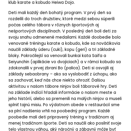
klub karate a kobudo Heiwa Dojo.
Deti mali každý deň bohatý program. V prvý deň sa
rozdelili do troch družstiev, ktoré medzi sebou súperili
počas celého tábora v rôznych športových aj
nešportových disciplínach. V posledný deň boli deti za
svoju snahu odmenené medailami. Každé doobedie bolo
venované tréningu karate a kobudo, kde sa nováčikovia
naučili základy úderu (cuki), kopu (geri) a tri základné
bloky. Pokročilejší sa venovali bunkai kata Saifa a
Seiyunchin (aplikácie vo dvojiciach) a v rámci kobudo sa
zdokonalili v prvej zbrani Bo (palica). Deti si osvojili aj
základy sebaobrany – ako sa vyslobodiť z úchopu, ako
sa zachovať, keď nás chce niekto ohroziť. Ďalšou
aktivitou v našom tábore ninjov boli táborové hry. Deti
na základe indícií hľadali informácie o našom meste a
jeho histórií, alebo sa premenili na malých ninjov a museli
splniť tajnú misiu. Po výdatnom obede v reštaurácií sme
sa plní nadšenia vrhli na poobedný program. Každé
poobedie mali deti pripravený tréning v tradičnom aj
menej tradičnom športe. Deti sa naučili ako posilniť svoje
telo vlastnou váhou, aký náročný a zábavný môže byť