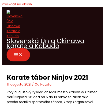
Preskočiť na obsah
Slovenská Únia Okinawa
Karate a Kobudo
Karate tábor Ninjov 2021
11. augusta 2021
/ Od
Natalia
Prvý augustový týždeň obsadili mesto Kráľovský Chlmec
malí Ninjovia. 26 detí od 5 do 18 rokov sa zúčastnilo
prvého ročníka športového tábora, ktorý zorganizoval