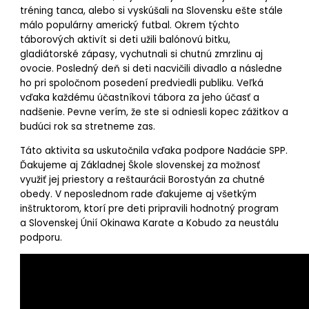
tréning tanca, alebo si vyskúšali na Slovensku ešte stále
málo populárny americký futbal. Okrem týchto
táborových aktivít si deti užili balónovú bitku,
gladiátorské zápasy, vychutnali si chutnú zmrzlinu aj
ovocie. Posledný deň si deti nacvičili divadlo a následne
ho pri spoločnom posedení predviedli publiku. Veľká
vďaka každému účastníkovi tábora za jeho účasť a
nadšenie. Pevne verím, že ste si odniesli kopec zážitkov a
budúci rok sa stretneme zas.
Táto aktivita sa uskutočnila vďaka podpore Nadácie SPP.
Ďakujeme aj Základnej Škole slovenskej za možnosť
využiť jej priestory a reštaurácii Borostyán za chutné
obedy. V neposlednom rade ďakujeme aj všetkým
inštruktorom, ktorí pre deti pripravili hodnotný program
a Slovenskej Únií Okinawa Karate a Kobudo za neustálu
podporu.